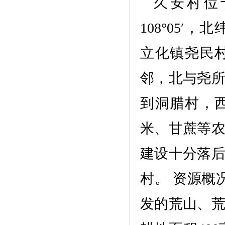
久安村
位
108°05′，
立化镇尧民
邻，北与尧
到洞腊村，
米、甘蔗等
建设十分落
村
。
资源概
发的
荒山、