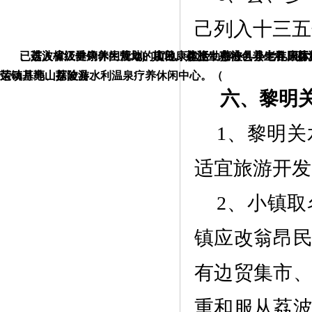
己列入十三五
已进入省级健康养生规划的项目，包括：荔波县小七孔国际
、荔波樟江垂钓休闲营地、山地康体运动中心、县老年康体
2）其它。荔波生态特色养生谷、荔
运动基地、荔波县水利温泉疗养休闲中心。（
荣镇月亮山探险游、
六、
黎明
1、黎明
适宜旅游开发
2、
小镇取
镇应改
翁昂
有边贸集市
重和服从荔