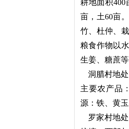
耕地面积400
亩，土60亩
竹、杜仲、
粮食作物以
生姜、糖蔗等
洞腊村
地处
主要农产品
源：铁、黄玉
罗家村
地处