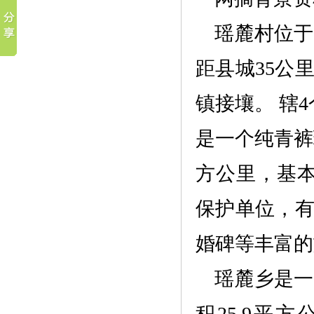
瑶麓村位于
距县城
35公
镇接壤。 辖4
是一个纯青裤
方公里，基本
保护单位，
婚碑等丰富的
瑶麓乡是一
积25.9平