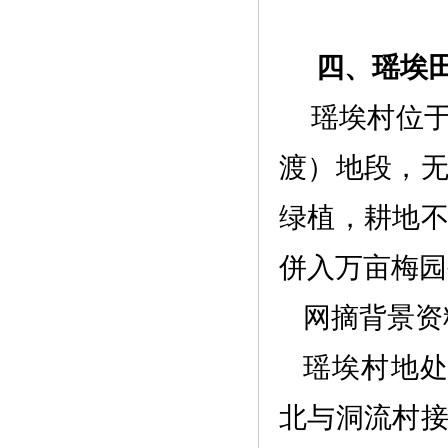
四、
瑶埃
瑶埃村位
渡）地段，
绿植，耕地
併入万亩梅园
网摘背景资
瑶埃村地
北与洞流村